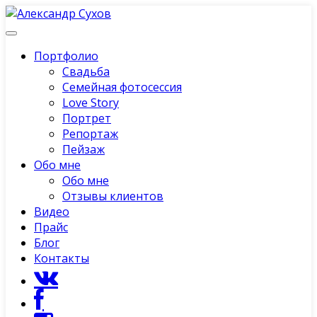
Портфолио
Свадьба
Семейная фотосессия
Love Story
Портрет
Репортаж
Пейзаж
Обо мне
Обо мне
Отзывы клиентов
Видео
Прайс
Блог
Контакты