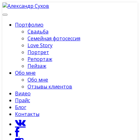
Портфолио
Свадьба
Семейная фотосессия
Love Story
Портрет
Репортаж
Пейзаж
Обо мне
Обо мне
Отзывы клиентов
Видео
Прайс
Блог
Контакты